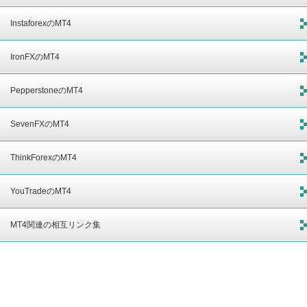
InstaforexのMT4
IronFXのMT4
PepperstoneのMT4
SevenFXのMT4
ThinkForexのMT4
YouTradeのMT4
MT4関連の相互リンク集